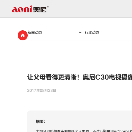
新
闻
动
态
让父母看得更清晰！奥尼C30电视摄
2017年08月23日
摘要：
大部分网络摄像头都依托个人电脑，不过近期来到PChome