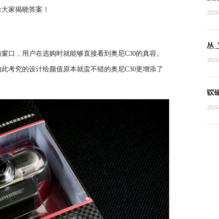
者
给大家揭晓答案！
202
从
探
窗口，用户在选购时就能够直接看到奥尼C30的真容。
202
此考究的设计给颜值原本就蛮不错的奥尼C30更增添了
软
Ag
202