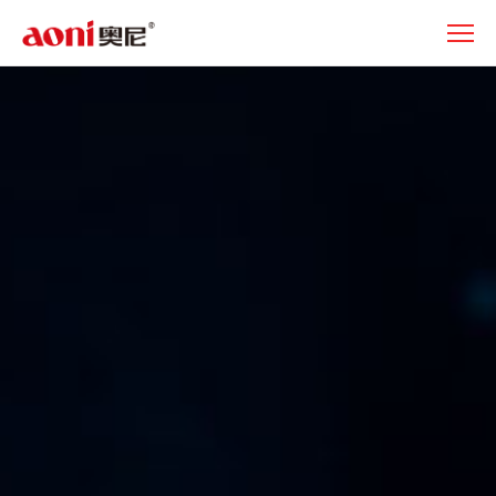
产
品
中
心