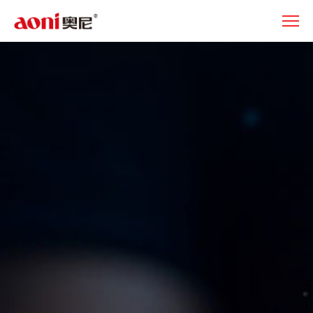
产
品
中
心