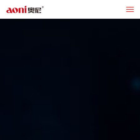
产
品
中
心