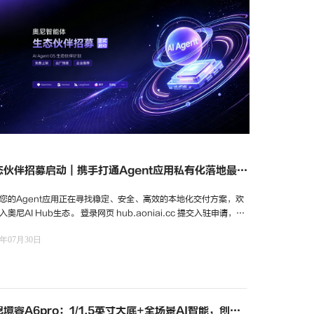
态伙伴招募启动｜携手打通Agent应用私有化落地最后
公里
您的Agent应用正在寻找稳定、安全、高效的本地化交付方案，欢
入奥尼AI Hub生态。 登录网页 hub.aoniai.cc 提交入驻申请，与
携手深耕企业级AI生态，共享信创与私有化AI市场增长机会。
6年07月30日
境睿A6pro：1/1.5英寸大底+全场景AI智能，创作