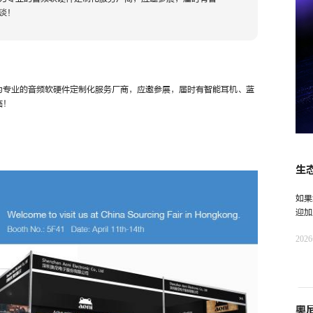
谈！
为专业的音频软硬件定制化服务厂商，应邀参展，届时有智能耳机、蓝
临！
生
一
如果
迎加
奥尼
202
奥尼