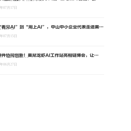
4K直播摄像头进阶之选
6年07月17日
“看见AI”到“用上AI”，中山中小企业代表走进奥尼
索新路径
6年07月15日
硬件协同创新！奥尼龙虾AI工作站亮相链博会，让
ent落地更简单
6年06月27日