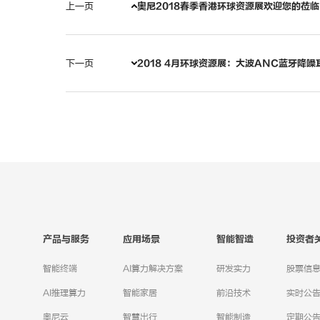
上一页
奥尼2018春季香港环球资源展欢迎您的莅临
下一页
2018 4月环球资源展：大波ANC蓝牙降
产品与服务
应用场景
智能智造
投资者
智能终端
AI算力解决方案
研发实力
股票信
AI推理算力
智能家居
前沿技术
实时公
奥尼云
智慧出行
智能制造
定期公