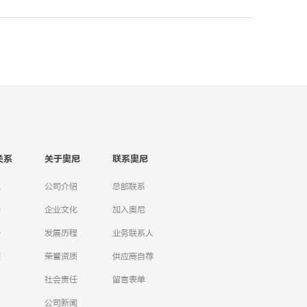
关系
关于奥尼
联系奥尼
息
公司介绍
总部联系
告
企业文化
加入奥尼
告
发展历程
业务联系人
态
荣誉资质
供应商自荐
社会责任
留言表单
公司新闻