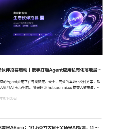
态伙伴招募启动｜携手打通Agent应用私有化落地最后
公里
您的Agent应用正在寻找稳定、安全、高效的本地化交付方案，欢
入奥尼AI Hub生态。 登录网页 hub.aoniai.cc 提交入驻申请，与
携手深耕企业级AI生态，共享信创与私有化AI市场增长机会。
6年07月30日
境睿A6pro：1/1.5英寸大底+全场景AI智能，创作