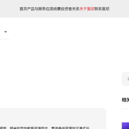
首页
产品与服务
应用场景
投资者关系
关于奥尼
联系奥尼
相
跨国、跨省的异地教育资源同步，营造身临其境地沉浸式远