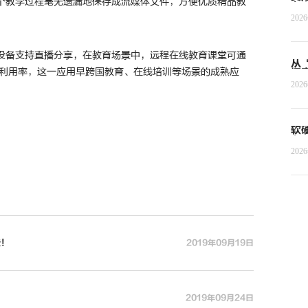
个教学过程毫无遗漏地保存成流媒体文件，方便优质精品教
者
202
设备支持直播分享，在教育场景中，远程在线教育课堂可通
从
的利用率，这一应用早跨国教育、在线培训等场景的成熟应
探
202
软
Ag
202
些！
2019年09月19日
2019年09月24日