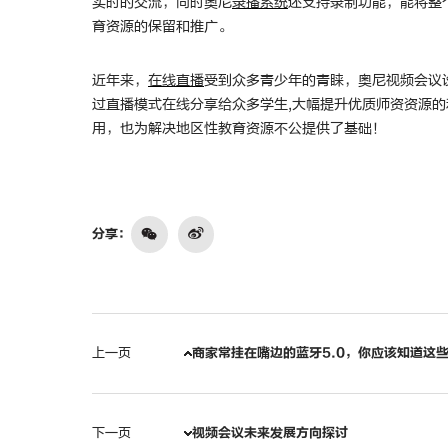
实时的交流，同时奥尼
录播系统
还支持录制功能，能将整
育资源的保留和推广。
近年来，
在线直播
受到众多青少年的青睐，奥尼视频会议
过直播模式在线分享给众多学生,大幅提升优质师资资源
用，也为解决地区性教育资源不公提供了基础！
分享：
上一页
商家常挂在嘴边的蓝牙5.0，你应该知道这
下一页
视频会议未来发展方向探讨