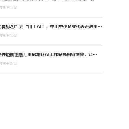
4K直播摄像头进阶之选
6年07月17日
“看见AI”到“用上AI”，中山中小企业代表走进奥尼
索新路径
6年07月15日
硬件协同创新！奥尼龙虾AI工作站亮相链博会，让
ent落地更简单
6年06月27日