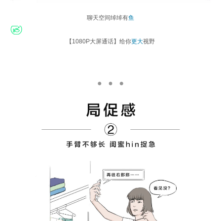
聊天空间绰绰有
鱼
【
1080P大屏通话
】给你
更大
视野