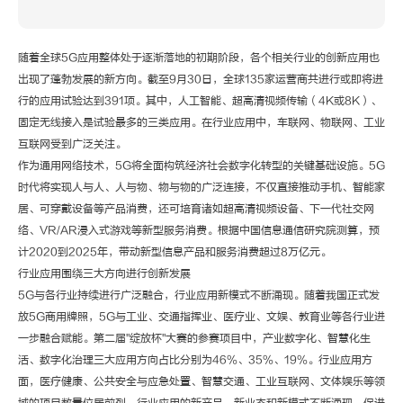
随着全球5G应用整体处于逐渐落地的初期阶段，各个相关行业的创新应用也
出现了蓬勃发展的新方向。截至9月30日，全球135家运营商共进行或即将进
行的应用试验达到391项。其中，人工智能、超高清视频传输（4K或8K）、
固定无线接入是试验最多的三类应用。在行业应用中，车联网、物联网、工业
互联网受到广泛关注。
作为通用网络技术，5G将全面构筑经济社会数字化转型的关键基础设施。5G
时代将实现人与人、人与物、物与物的广泛连接，不仅直接推动手机、智能家
居、可穿戴设备等产品消费，还可培育诸如超高清视频设备、下一代社交网
络、VR/AR浸入式游戏等新型服务消费。根据中国信息通信研究院测算，预
计2020到2025年，带动新型信息产品和服务消费超过8万亿元。
行业应用围绕三大方向进行创新发展
5G与各行业持续进行广泛融合，行业应用新模式不断涌现。随着我国正式发
放5G商用牌照，5G与工业、交通指挥业、医疗业、文娱、教育业等各行业进
一步融合赋能。第二届"绽放杯"大赛的参赛项目中，产业数字化、智慧化生
活、数字化治理三大应用方向占比分别为46%、35%、19%。行业应用方
面，医疗健康、公共安全与应急处置、智慧交通、工业互联网、文体娱乐等领