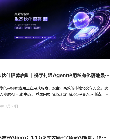
态伙伴招募启动｜携手打通Agent应用私有化落地最后
公里
您的Agent应用正在寻找稳定、安全、高效的本地化交付方案，欢
入奥尼AI Hub生态。 登录网页 hub.aoniai.cc 提交入驻申请，与
携手深耕企业级AI生态，共享信创与私有化AI市场增长机会。
6年07月30日
境睿A6pro：1/1.5英寸大底+全场景AI智能，创作