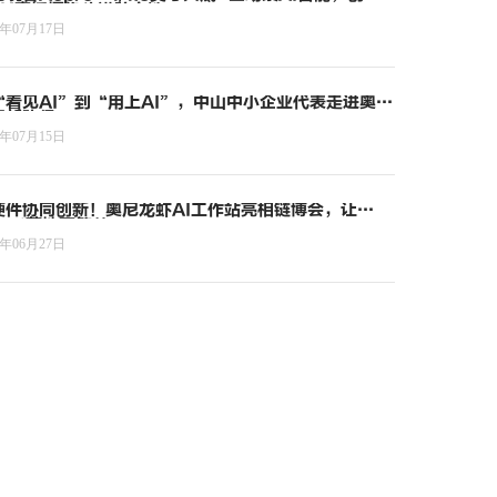
4K直播摄像头进阶之选
6年07月17日
“看见AI”到“用上AI”，中山中小企业代表走进奥尼
索新路径
6年07月15日
硬件协同创新！奥尼龙虾AI工作站亮相链博会，让
ent落地更简单
6年06月27日