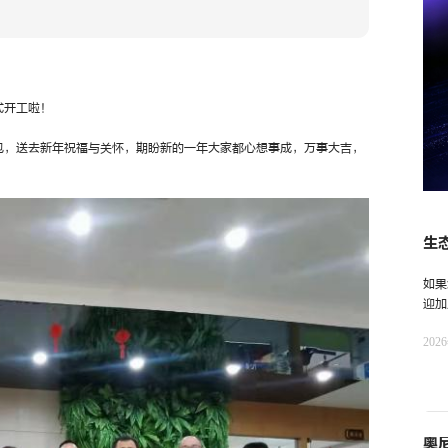
式开工啦！
包，送去新年祝福与关怀，期盼新的一年大家都心想事成，万事大吉，
生
一
如果
迎加
奥尼
202
奥尼