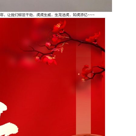
一年，让我们铆足干劲，虎虎生威，生龙活虎，如虎添亿~~~