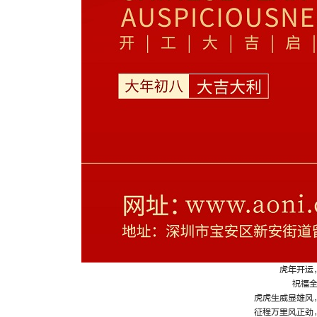
虎年开运
祝福
虎虎生威显雄风
征程万里风正劲