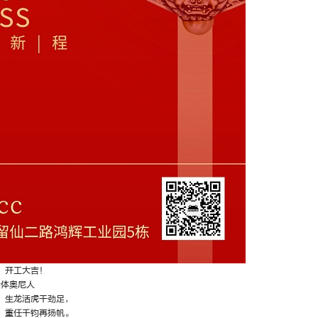
，开工大吉！
全体奥尼人
，生龙活虎干劲足，
，重任千钧再扬帆。