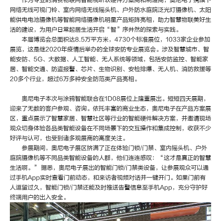
作为专业的消费物联网智能视听软硬件方案商和制造商，奥尼电子携旗下
网络无线可视门铃、室内网络无线摇头机、户外防水庭院泛光灯摄像机、太阳
能供电电池摄像机等智能网络摄像机明星产品矩阵亮相，助力智慧物联美好生
活的建设，为用户日常起居生活开启“智”序井然的探索与实践。
本届博览会总面积达8.5万平方米，4730个标准展位，1033家企业参加
展览，这是继2020年疫情后举办的全球安防专业展览会。涉及智慧城市、智
能安防、5G、大数据、人工智能、无人系统等领域，包括安防监控、智能家
居、智能交通、防盗报警、芯片、生物识别、安检排爆、无人机、消防救援等
20多个行业，超过6万多种安全防范类产品亮相。
奥尼电子本次与涂鸦智能联合在1D08展位上隆重展出。短短四天展期，
迎来了无数的客户参观、咨询。依托丰富的商业生态，奥尼电子在产品方案展
区，重点展示了智慧家居、智慧社区等行业的智能硬件解决方案，并邀请现场
观众切身体验各品类智能设备在不同场景下的交互操作和集成控制，收获不少
好评与认可，也受到诸多观展商的高度关注。
参展期间，奥尼电子展区挤满了正在体验门锁/门禁、室内摇头机、户外
庭院摄像机等不同品类智能设备的人群，他们连连感叹：“这才是真正的智慧
生活啊。” 据悉，奥尼电子展出的智能门锁/门禁类设备，让参展观众可以通
过手机App实时查看门前动态，和来访者视频对话并一键开门。如果门前有
人逗留过久，智能门锁/门禁还能及时推送告警信息至手机App，充分守护好
终端用户的出入安全。