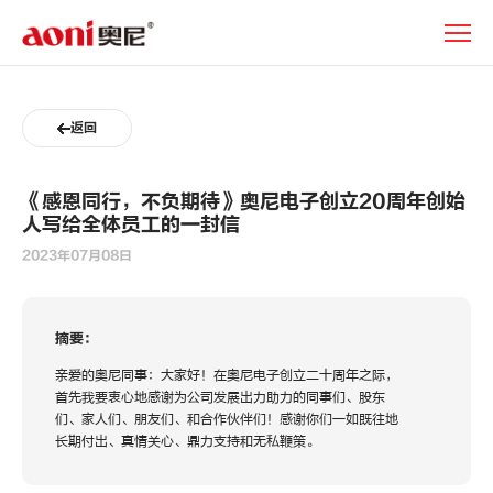
新
闻
动
态
返回
《感恩同行，不负期待》奥尼电子创立20周年创始
人写给全体员工的一封信
2023年07月08日
摘要：
亲爱的奥尼同事：大家好！在奥尼电子创立二十周年之际，
首先我要衷心地感谢为公司发展出力助力的同事们、股东
们、家人们、朋友们、和合作伙伴们！感谢你们一如既往地
长期付出、真情关心、鼎力支持和无私鞭策。