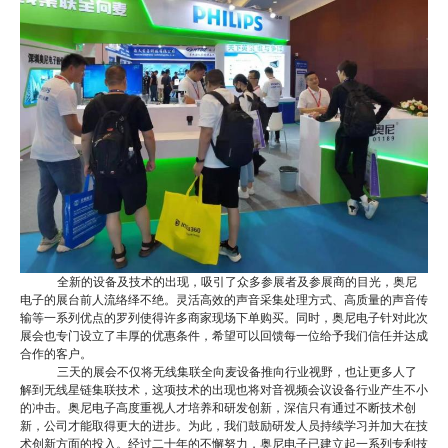
全新的设备及技术的出现，吸引了众多参展者及参展商的目光，奥尼
电子的展台前人流络绎不绝。灵活高效的声音采集处理方式、高质量的声音传
输等一系列优点的罗列使得许多商家现场下单购买。同时，奥尼电子针对此次
展会也专门设立了丰厚的优惠条件，希望可以回馈每一位给予我们信任并达成
合作的客户。
三天的展会不仅将无线集联全向麦设备推向行业视野，也让更多人了
解到无线星链集联技术，这项技术的出现也将对音视频会议设备行业产生不小
的冲击。奥尼电子高度重视人才培养和研发创新，深信只有通过不断技术创
新，公司才能取得更大的进步。为此，我们鼓励研发人员持续学习并加大在技
术创新方面的投入。经过二十年的不懈努力，奥尼电子已建立起一系列专利技