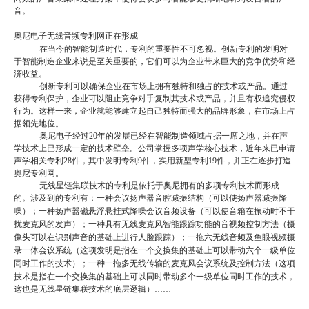
音。
奥尼电子无线音频专利网正在形成
在当今的智能制造时代，专利的重要性不可忽视。创新专利的发明对
于智能制造企业来说是至关重要的，它们可以为企业带来巨大的竞争优势和经
济收益。
创新专利可以确保企业在市场上拥有独特和独占的技术或产品。通过
获得专利保护，企业可以阻止竞争对手复制其技术或产品，并且有权追究侵权
行为。这样一来，企业就能够建立起自己独特而强大的品牌形象，在市场上占
据领先地位。
奥尼电子经过
20年的发展已经在智能制造领域占据一席之地，并在声
学技术上已形成一定的技术壁垒。公司掌握多项声学核心技术，近年来已申请
声学相关专利28件，其中发明专利9件，实用新型专利19件，并正在逐步打造
奥尼专利网。
无线星链集联技术的专利是依托于奥尼拥有的多项专利技术而形成
的。涉及到的专利有：
一种会议扬声器音腔减振结构
（可以使扬声器减振降
噪）；
一种扬声器磁悬浮悬挂式降噪会议音频设备
（可以使音箱在振动时不干
扰麦克风的发声）；
一种具有无线麦克风智能跟踪功能的音视频控制方法
（摄
像头可以在识别声音的基础上进行人脸跟踪）；
一拖六无线音频及鱼眼视频摄
录一体会议系统
（这项发明是指在一个交换集的基础上可以带动六个一级单位
同时工作的技术）；
一种一拖多无线传输的麦克风会议系统及控制方法
（这项
技术是指在一个交换集的基础上可以同时带动多个一级单位同时工作的技术，
这也是无线星链集联技术的底层逻辑）
……