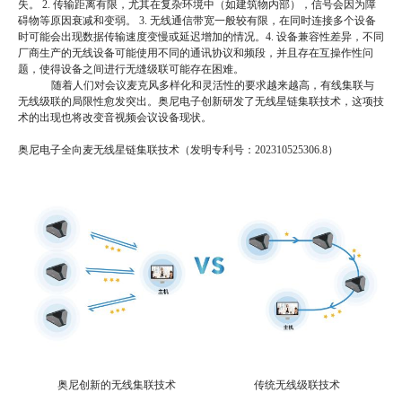
失。 2. 传输距离有限，尤其在复杂环境中（如建筑物内部），信号会因为障
碍物等原因衰减和变弱。 3. 无线通信带宽一般较有限，在同时连接多个设备
时可能会出现数据传输速度变慢或延迟增加的情况。4. 设备兼容性差异，不同
厂商生产的无线设备可能使用不同的通讯协议和频段，并且存在互操作性问
题，使得设备之间进行无缝级联可能存在困难。
随着人们对会议麦克风多样化和灵活性的要求越来越高，有线集联与
无线级联的局限性愈发突出。奥尼电子创新研发了无线星链集联技术，这项技
术的出现也将改变音视频会议设备现状。
奥尼电子全向麦无线星链集联技术（发明专利号：
202310525306.8）
奥尼创新的无线集联技术
传统无线级联技术