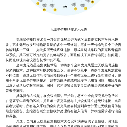
无线星链集联技术示意图
无线星链集联技术是一种采用无线星链方式的集联麦克风声学技术设
备，它由无线收发终端拖动首层的多个一级终端，再由一级传输到多个二级再
传输到多个三级
……如此多层无线逐级连接，形成星链式集联的麦克风音箱声
学系统。其不但可以拖动更多的终端设备，而且解决了声音传输同步性问题，
从而克服现有会议设备技术中的不足。
全向麦无线星链集联技术是一种将多个全向麦克风通过无线信号连接
起来的技术。这种技术可以实现在会议、演讲等场景中，将多个麦克风放置在
不同位置，通过无线信号传输音频数据到一个主控设备上进行处理和混音。使
用全向麦无线星链集联技术可以有效解决传统有线麦克风布置困难、布线复杂
以及人员活动受限等问题。同时，它还能够提供更灵活的布局选择和更好的声
音覆盖范围。
具体操作方式是，在会议或演讲开始前，将各个全向麦克风分别放置
在需要采集声音的区域，并且每个麦克风都与主控设备建立起无线连接。当发
言者说话时，所有连入系统的全向麦克风都会捕捉到声音并通过无线信号传输
给主控设备。主控设备则负责接收并处理所有输入信号，并根据需求进行混合
和调整。
总之，全向麦无线星链集联技术为会议和演讲提供了更便捷、灵活且
高效的声音采集和处理方案，使得会议参与者能够更清晰地听到发言者的声