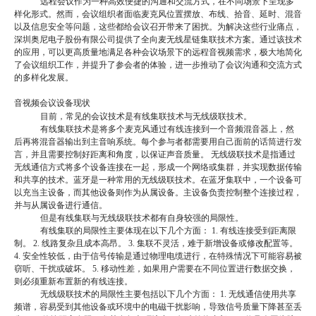
远程会议作为一种高效便捷的沟通和交流方式，在不同场景下呈现多
样化形式。然而，会议组织者面临麦克风位置摆放、布线、拾音、延时、混音
以及信息安全等问题，这些都给会议召开带来了困扰。为解决这些行业痛点，
深圳奥尼电子股份有限公司提供了全向麦无线星链集联技术方案。通过该技术
的应用，可以更高质量地满足各种会议场景下的远程音视频需求，极大地简化
了会议组织工作，并提升了参会者的体验，进一步推动了会议沟通和交流方式
的多样化发展。
音
视
频会议设备现状
目前，常见的会议技术是有线集联技术与无线级联技术。
有线集联技术是将多个麦克风通过有线连接到一个音频混音器上，然
后再将混音器输出到主音响系统。每个参与者都需要用自己面前的话筒进行发
言，并且需要控制好距离和角度，以保证声音质量。
无线级联技术是指通过
无线通信方式将多个设备连接在一起，形成一个网络或集群，并实现数据传输
和共享的技术。蓝牙是一种常用的无线级联技术。在蓝牙集联中，一个设备可
以充当主设备，而其他设备则作为从属设备。主设备负责控制整个连接过程，
并与从属设备进行通信。
但是有线集联与无线级联技术都有自身较强的局限性。
有线集联的局限性主要体现在以下几个方面：
1. 有线连接受到距离限
制。 2. 线路复杂且成本高昂。 3. 集联不灵活，难于新增设备或修改配置等。
4. 安全性较低，由于信号传输是通过物理电缆进行，在特殊情况下可能容易被
窃听、干扰或破坏。 5. 移动性差，如果用户需要在不同位置进行数据交换，
则必须重新布置新的有线连接。
无线级联技术的局限性主要包括以下几个方面：
1. 无线通信使用共享
频谱，容易受到其他设备或环境中的电磁干扰影响，导致信号质量下降甚至丢