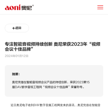
专
注
智
能
音
返回
视
频
持
专注智能音视频持续创新 奥尼荣获2023年“视频
续
会议十佳品牌”
创
新
2024年01月12日
奥
尼
荣
摘要：
获
2023
奥尼凭借在智能音视频会议产品的持续创新，荣获2023第15
年“视
届DAV数字音视工程网“视频会议十佳品牌”荣誉称号。
频
会
议
近日奥尼电子收到
DAV
数字音频工程网发来的喜讯，奥尼凭借在智能音