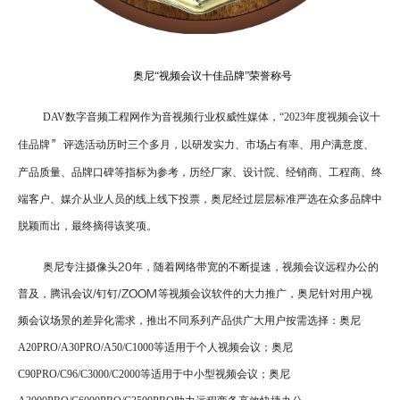
奥尼“视频会议十佳品牌”荣誉称号
DAV
数字音频工程网作为音视频行业
权威性媒体
，
“2023
年度视频会议十
佳品牌
”
评选活动历时三个多月，以研发实力、市场占有率、用户满意度、
产品质量、品牌口碑等指标为参考，历经厂家、设计院、经销商、工程商、终
端客户、媒介从业人员的线上线下投票，奥尼经过层层标准严选在众多品牌中
脱颖而出，最终摘得该奖项。
奥尼专注摄像头
20
年，随着网络带宽的不断提速，视频会议远程办公的
普及，腾讯会议
/
钉钉
/ZOOM
等视频会议软件的大力推广，奥尼针对用户视
频会议场景的差异化需求，推出不同系列产品供广大用户按需选择：
奥尼
A20PRO/A30PRO/A50/C1000
等适用于个人视频会议；奥尼
C90PRO/C96/C3000/C2000
等适用于中小型视频会议；奥尼