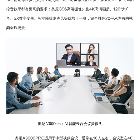
拾音效果都有更高的要求；奥尼
C96
高清摄像头集
4K
高清画质、
120
°大广
角、
5X
数字变焦、智能降噪麦克风等优势于一身，完全胜任
20
平米左右的视
频会议场景。
奥尼A3000pro：AI智能云台会议摄像头
奥尼
A3000PRO
适用于中型视频会议：通常在
10
人左右，会议室在
40