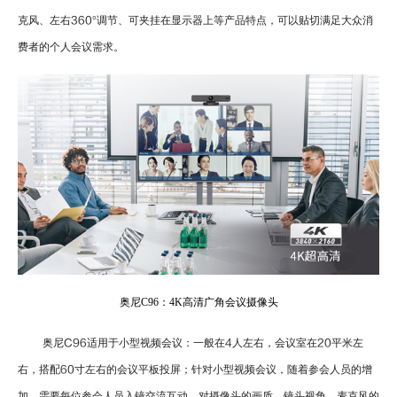
克风、左右
360
°调节、可夹挂在显示器上等产品特点，可以贴切满足大众消
费者的个人会议需求。
奥尼C96：4K高清广角会议摄像头
奥尼
C96
适用于小型视频会议：一般在
4
人左右，会议室在
20
平米左
右，搭配
60
寸左右的会议平板投屏；针对小型视频会议，随着参会人员的增
加，需要每位参会人员入镜交流互动，对摄像头的画质、镜头视角、麦克风的