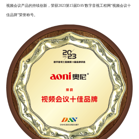
十
视频会议产品的持续创新，荣获
2023
第
15
届
DAV
数字音视工程网“视频会议十
佳
品
佳品牌”荣誉称号。
牌”