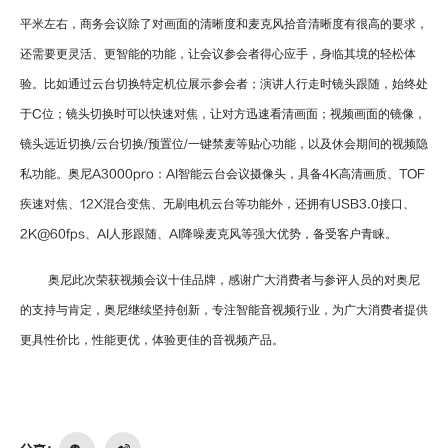
平米左右，商务会议除了对画面的清晰度和麦克风拾音清晰度有很高的要求，
还需要更灵活、更智能的功能，让会议参会者得心应手，身临其境的轻松体
验。比如通过云台切换特定机位展示参会者；演讲人行走时镜头跟随，始终处
于
C
位；镜头切换时可以快速对焦，让对方迅速看清画面；视频画面的镜像，
镜头远近切换
/
云台切换
/
预置位
/
一键禁麦等贴心功能，以及休会期间的视频隐
私功能。奥尼
A3000pro
：
AI
智能云台会议摄像头，具备
4K
高清画质、
TOF
疾速对焦、
12X
混合变焦、无刷电机云台等功能外，还拥有
USB3.0
接口、
2K@60fps
、
AI
人形跟随、
AI
降噪麦克风等强大优势，备受客户青睐。
奥尼此次荣获视频会议十佳品牌，感谢广大消费者与参评人员的对奥尼
的支持与肯定，奥尼继续坚持创新，专注智能音视频行业，为广大消费者提供
更具性价比，性能更优，体验更佳的音视频产品。