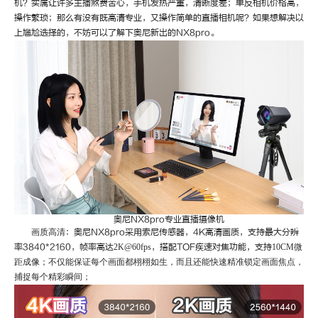
像
机？实属让许多主播煞费苦心，手机发热严重，清晰度差；单反相机价格高，
机
操作繁琐；那么有没有既高清专业，又操作简单的直播相机呢？如果想解决以
上尴尬选择的，不妨可以了解下奥尼新出的
NX8pro。
奥尼
NX8pro专业直播摄像机
画质高清
：奥尼
NX8pro采用索尼传感器，4K高清画质，支持最大分辨
率3840*2160，帧率高达
2K@60fps
，搭配
TOF疾速对焦功能，支持
10CM微
距成像；不仅能保证每个画面都栩栩如生，而且还能快速精准锁定画面焦点，
捕捉每个精彩瞬间；