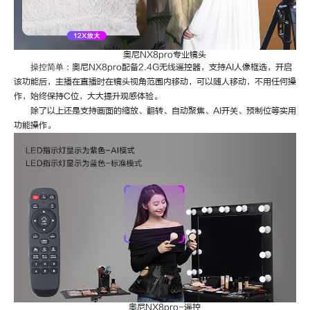
奥尼
NX8pro专业镜头
操控简单：
奥尼
NX8pro配备2.4G无线遥控器，支持AI人像框选，开启
该功能后，主播在直播时在镜头视角范围内移动，可以随人移动，不用任何操
作，始终保持C位，大大提升观感体验。
除了以上还是支持画面的缩放、翻转、自动聚焦、
AI开关、预制位等实用
功能操作。
奥尼
NX8pro-遥控