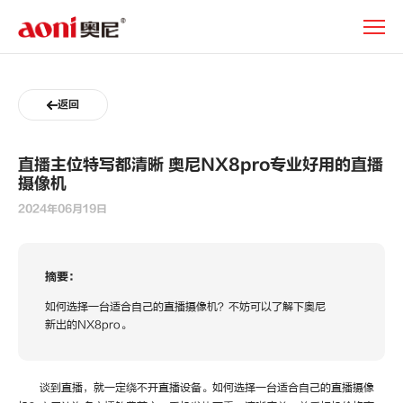
直
播
主
位
特
返回
写
都
清
直播主位特写都清晰 奥尼NX8pro专业好用的直播
晰
摄像机
奥
尼
2024年06月19日
NX8pro
专
业
摘要：
好
用
如何选择一台适合自己的直播摄像机？不妨可以了解下奥尼
的
新出的NX8pro。
直
播
摄
谈到直播，就一定绕不开直播设备。如何选择一台适合自己的直播摄像