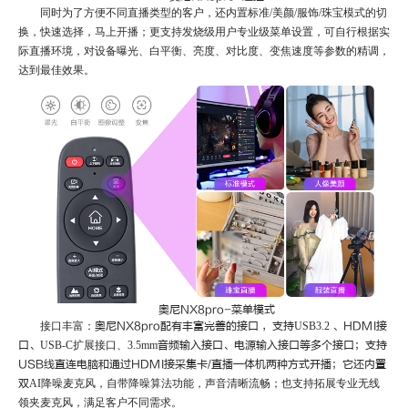
同时为了方便不同直播类型的客户，还内置标准
/美颜/服饰/珠宝模式的切
换，快速选择，马上开播；更支持发烧级用户专业级菜单设置，可自行根据实
际直播环境，对设备曝光、白平衡、亮度、对比度、变焦速度等参数的精调，
达到最佳效果。
奥尼
NX8pro-菜单模式
接口丰富：
奥尼
NX8pro配有丰富完善的接口 ，支持
USB3.2
、
HDMI接
口、
USB-C扩展接口、3.5mm
音频输入接口、电源输入接口等多个接口；支持
USB线直连电脑和通过HDMI接采集卡/直播一体机两种方式开播；它还内置
双
AI降噪麦克风，自带降噪算法功能，声音清晰流畅；也支持拓展专业无线
领夹麦克风，满足客户不同需求。