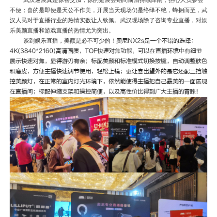
不便；喜的是即便是
天公不作美
，开展当天现场仍是络绎不绝，蜂拥而至，武
汉人民对于直播行业的热情实数让人钦佩。武汉现场除了咨询专业直播，对娱
乐美颜直播和游戏直播的热情尤为突出。
谈到娱乐直播，美颜是必不可少的！
奥尼
NX2s是一个不错的选择：
4K(3840*2160)高清画质，TOF快速对焦功能，可以在直播环境中有细节
展示快速对焦，显得游刃有余；标配美颜和标准模式切换按键，自动调整肤色
和磨皮，方便主播快速调节使用，轻松上镜；更让喜出望外的是它还配三挡触
控美颜灯，在正常的室内灯光环境下，依然能使得主播把自己最美的一面展现
在直播间；标配伸缩支架和操控简便，以及高性价比得到广大主播的青睐！