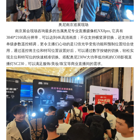
奥尼南京巡展现场
南京展会现场咨询最多的
当属
奥尼专业直播摄像机
NX8pro, 它具有
3840*2160高分辨率，可以达到4K高清画质；不仅支持横竖屏切换，还支持菜
单级参数遥控精调，更令主播们心动的是12倍光学变焦功能和预制位置结合使
用，通过遥控将主位和特写位置设置好后，可以通过数字按键的切换，轻松实
现主位和特写位的快速精准切换。搭配奥尼230W大功率低功耗的COB影视直
播灯SC230，可以满足服饰/美妆/珠宝等商业直播间的需求。