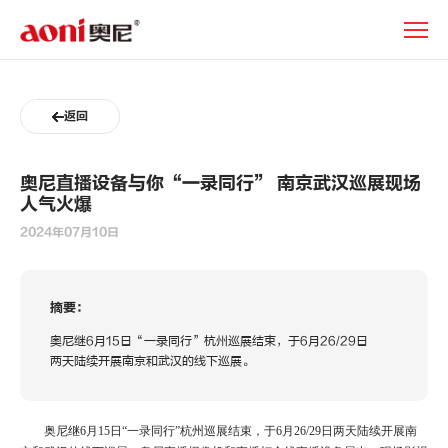
奥
尼
直
播
设
返回
备
与
你“一
奥尼直播设备与你“一录同行” 南京武汉巡展现场
录
人气火爆
同
行”
2024年07月10日
南
京
武
摘要：
汉
巡
奥尼继6月15日“一录同行”杭州巡展结束，于6月26/29日
展
两天陆续开展南京和武汉的线下巡展。
现
场
人
奥尼继
6月15日“一录同行”杭州巡展结束，于6月26/29日两天陆续开展南