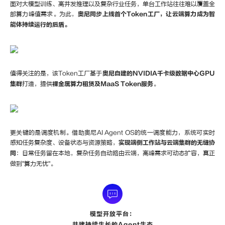
面对大模型训练、高并发推理以及复杂行业任务，单台工作站往往难以覆盖全
部算力峰值需求。为此，
奥尼同步上线首个Token工厂，让云端算力成为智
能体持续运行的后盾。
值得关注的是，该Token工厂基于
奥尼自建的NVIDIA千卡级数据中心GPU
集群
打造，提供
裸金属算力租赁及MaaS Token服务
。
更关键的是调度机制。借助奥尼AI Agent OS的统一调度能力，系统可实时
感知任务复杂度、设备状态与资源策略，
实现端侧工作站与云端集群的无缝协
同
：日常任务留在本地，复杂任务自动路由云端，高峰需求可动态扩容，真正
做到"算力无忧"。
模型开放平台：
共建持续生长的Agent生态