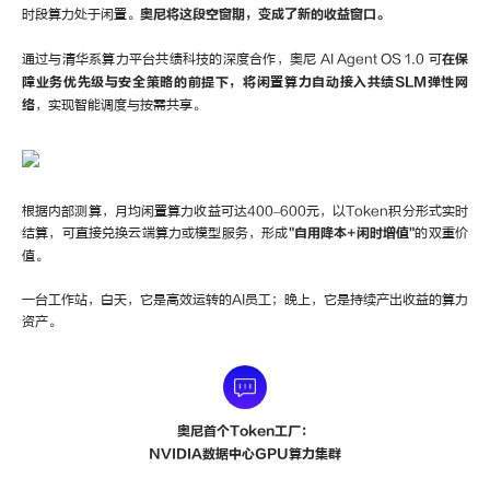
时段算力处于闲置。
奥尼将这段空窗期，变成了新的收益窗口。
通过与清华系算力平台共绩科技的深度合作，奥尼 AI Agent OS 1.0 可
在保
障业务优先级与安全策略的前提下，将闲置算力自动接入共绩SLM弹性网
络
，实现智能调度与按需共享。
根据内部测算，月均闲置算力收益可达400–600元，以Token积分形式实时
结算，可直接兑换云端算力或模型服务，形成
"自用降本+闲时增值"
的双重价
值。
一台工作站，白天，它是高效运转的AI员工；晚上，它是持续产出收益的算力
资产。
奥尼首个Token工厂：
NVIDIA数据中心GPU算力集群