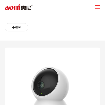
95A-
关
于
奥
尼
返回