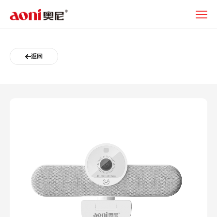
奥
尼
NX1s
返回