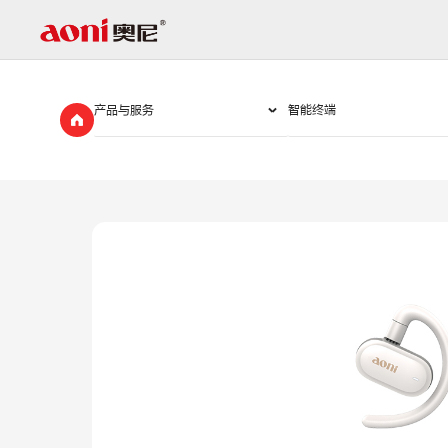
B232-
关
于
奥
尼