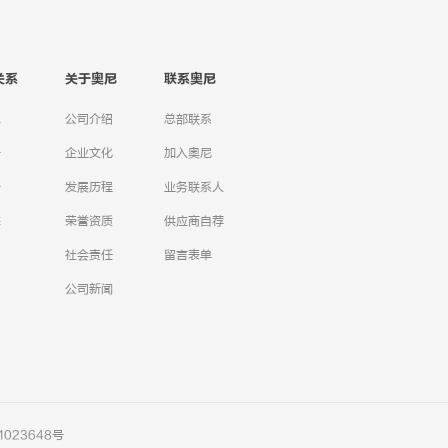
关系
关于奥尼
联系奥尼
息
公司介绍
总部联系
告
企业文化
加入奥尼
告
发展历程
业务联系人
态
荣誉资质
供应商自荐
社会责任
留言表单
公司新闻
1023648号