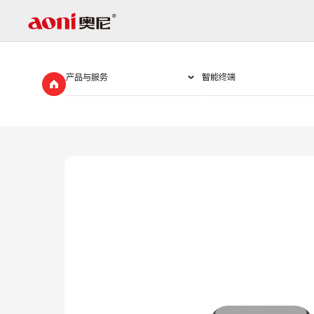
D194-
关
于
奥
尼