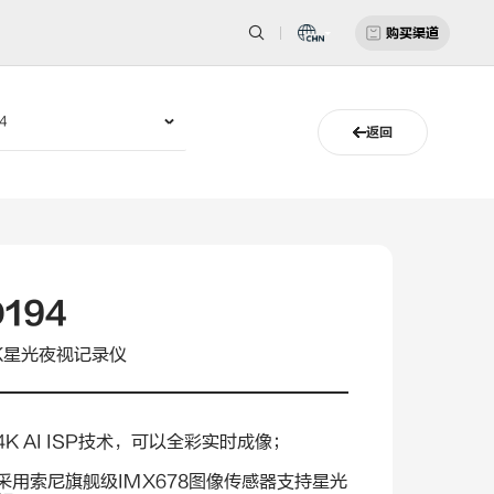
购买渠道
返回
D194
K星光夜视记录仪
 4K AI ISP技术，可以全彩实时成像；
 采用索尼旗舰级IMX678图像传感器支持星光