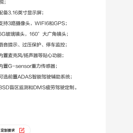
视；
 配备3.16英寸显示屏；
支持3路摄像头，WIFI6和GPS；
 6G玻璃镜头，160°大广角镜头；
语音提示、过压保护、停车监控
；
内置麦克风/扬声器等贴心功能；
 内置G-sensor重力传感器
；
可选前置ADAS智能驾驶辅助系统；
BSD盲区监测和DMS疲劳驾驶定制。
定制要求