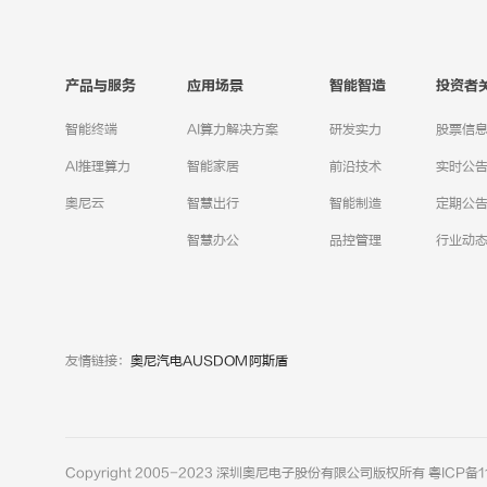
产品与服务
应用场景
智能智造
投资者
智能终端
AI算力解决方案
研发实力
股票信
AI推理算力
智能家居
前沿技术
实时公
奥尼云
智慧出行
智能制造
定期公
智慧办公
品控管理
行业动
友情链接：
奥尼汽电
AUSDOM阿斯盾
Copyright 2005-2023 深圳奥尼电子股份有限公司版权所有
粤ICP备1