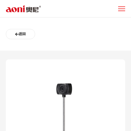
奥
尼
A25-
关
于
返回
奥
尼