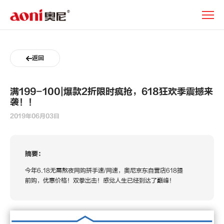
新
闻
动
态
返回
满199-100|爆款2折限时疯抢，618狂欢季震撼来
袭！！
2019年06月03日
摘要：
今年6.18无需熬夜网购拼手速/网速，奥尼京东自营店618提
前购，优惠价格！双拳出击！感觉人生已经到达了巅峰！