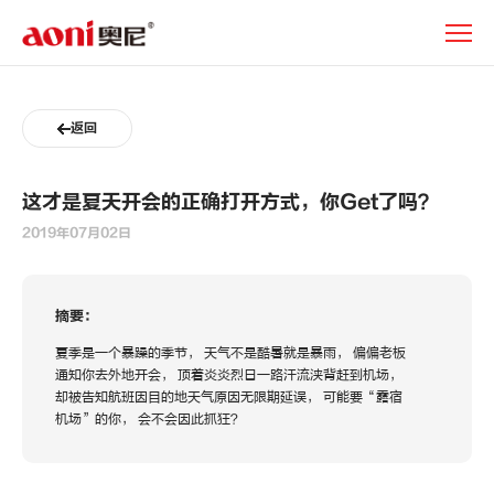
新
闻
动
态
返回
这才是夏天开会的正确打开方式，你Get了吗？
2019年07月02日
摘要：
夏季是一个暴躁的季节， 天气不是酷暑就是暴雨， 偏偏老板
通知你去外地开会， 顶着炎炎烈日一路汗流浃背赶到机场，
却被告知航班因目的地天气原因无限期延误， 可能要“露宿
机场”的你， 会不会因此抓狂？