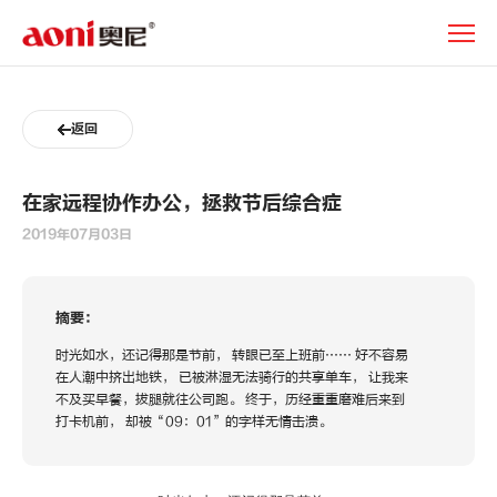
新
闻
动
态
返回
在家远程协作办公，拯救节后综合症
2019年07月03日
摘要：
时光如水，还记得那是节前， 转眼已至上班前…… 好不容易
在人潮中挤出地铁， 已被淋湿无法骑行的共享单车， 让我来
不及买早餐，拔腿就往公司跑。 终于，历经重重磨难后来到
打卡机前， 却被“09：01”的字样无情击溃。