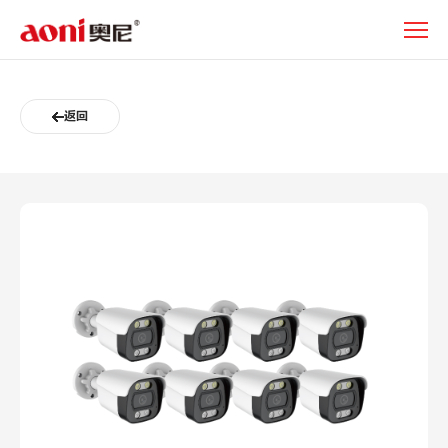
N081P+B08-
关
于
奥
尼
返回